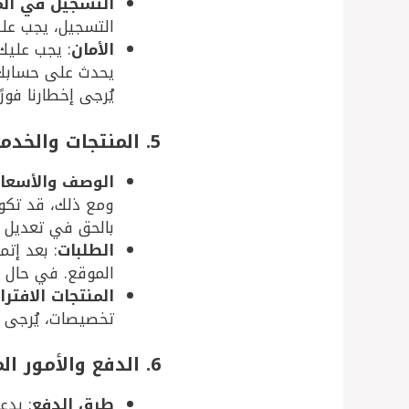
التسجيل في ال
التسجيل، يجب عل
الأمان
: يجب عليك
يحدث على حسابك 
يُرجى إخطارنا فورًا
5. المنتجات والخدمات
الوصف والأسعار
ومع ذلك، قد تكون
بالحق في تعديل أ
الطلبات
: بعد إتم
الموقع. في حال 
المنتجات الافتر
تخصيصات، يُرجى ال
6. الدفع والأمور المالية
طرق الدفع
: يدع