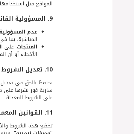
المواقع قبل استخدامها.
9. المسؤولية القانونية
عدم المسؤولية 
المباشرة، بما في
المنتجات
: على ا
الأخطاء أو أن ال
10. تعديل الشروط
نحتفظ بالحق في تعديل 
سارية فور نشرها على هذ
على الشروط المعدلة.
11. القوانين المعمول بها
تخضع هذه الشروط والأحكا
“
وصفات نيميبو
“
، ويتم