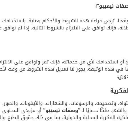
فات نيميبو”!
قعنا، يُرجى قراءة هذه الشروط والأحكام بعناية. باستخدامك ل
له، فإنك توافق على الالتزام بالشروط التالية. إذا لم توافق
 أو استخدامك لأي من خدماته، فإنك تقر وتوافق على الالتزا
 في هذه الوثيقة. يجوز لنا تعديل هذه الشروط من وقت لآخر
وري.
تواه، وتصميمه، والرسومات، والشعارات، والأيقونات، والصور،
والشعر، ملكًا حصريًا لـ
“
وصفات نيميبو
“
أو مزودي المحتوى لد
ية الفكرية المحلية والدولية، بما في ذلك حقوق الطبع والنش